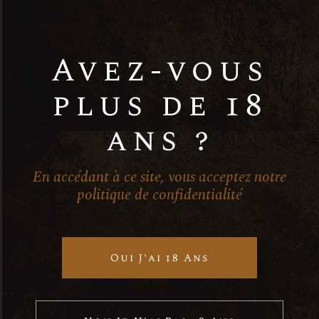
i
e
g
s
Avez-vous
a
É
plus de 18
t
v
ans ?
i
è
o
n
En accédant à ce site, vous acceptez notre
politique de confidentialité
n
e
d
m
Oui J'ai 18 Ans
e
e
Contactez-nous
v
n