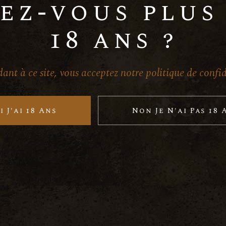
ez-vous plus
18 ans ?
ant à ce site, vous acceptez notre politique de confid
i J'ai 18 Ans
Non Je N'ai Pas 18 