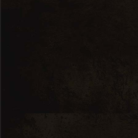
Start:
juin 25, 2020 @ 8h00
End:
juin 26, 2020 @ 22h00
Cost:
199$
Categories:
Wine Tasting
Organisateur