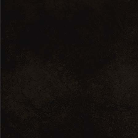
Nos crèmes de rhum
Actualités
Où nous trouver ?
Conditions générales de vente
Dernières
actualités
25 juin 2026
Maison Trésor :
L’Excellence à la
Française
14 janvier 2026
Label Fabriqué à
Marseille