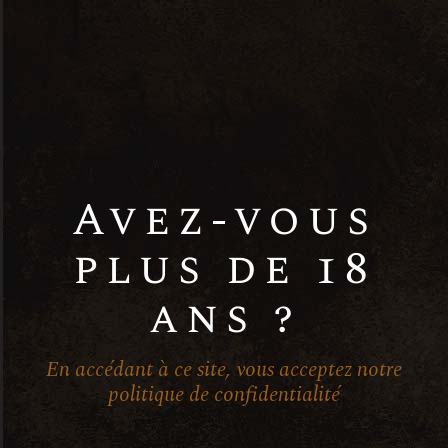
Name:
Metro Hall Portugal
Phone:
+123 456-7890
Avez-vous
Email:
plus de 18
aperitif@example.com
ans ?
Website:
Voir le site Organisateur
En accédant à ce site, vous acceptez notre
politique de confidentialité
Lieu