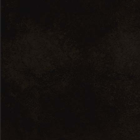
odio. Sed non mauris vitae erat consequat
auctor eu in elit. Class aptent taciti
sociosqu ad litora torquent per conubia
nostra, per inceptos himenaeos. Mauris in
erat justo. Nullam ac urnamiumimus felis
dapibus sit amet. Sed non neque elit.
Lorem gravida nibh vel veliauctor
aliquenean sollicitudin, lorem quis auctor.
Ajouter au calendrier
Event Details