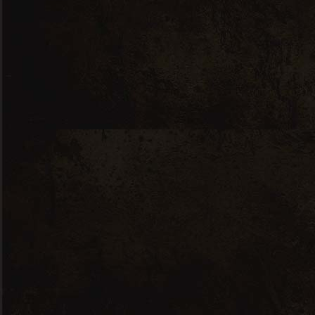
Cham
pagne
Ut enim ad minim veniam, quis
nostrud
Lorem gravida nibh vel veliauctor
aliquenean sollicitudin, lorem quis
bibendum auctor, nisi elit consequat
ipsutis sem nibh id elit. Duis sed odio sit
amet nibh vulputate cursus a sit amet
mauris. Morbi accumsan ipsum velit. Nam
nec tellus a odio tincidunt auctor a ornare