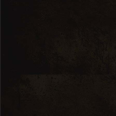
Contactez-nous
Pour nous contacter n’hésitez pas à
utiliser le formulaire de la
page de
contact
.
En savoir plus
Notre histoire