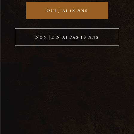
Oui J'ai 18 Ans
Place:
Metro Hall Portugal
Non Je N'ai Pas 18 Ans
Address:
Lisboa, Portugal
Website:
Voir Lieu site web
Phone:
+123 456-7890